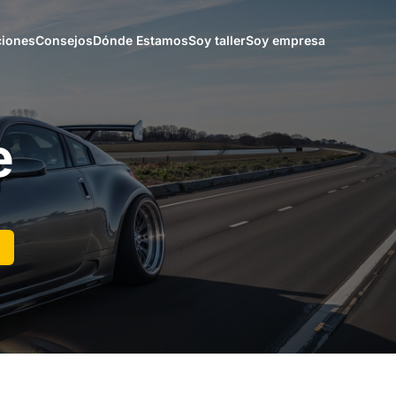
iones
Consejos
Dónde Estamos
Soy taller
Soy empresa
e