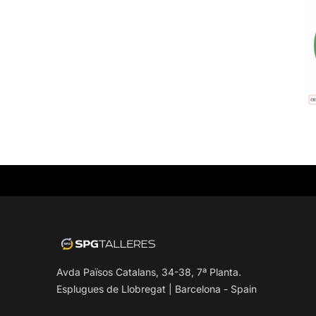
Avda Països Catalans, 34-38, 7ª Planta.
Esplugues de Llobregat | Barcelona - Spain